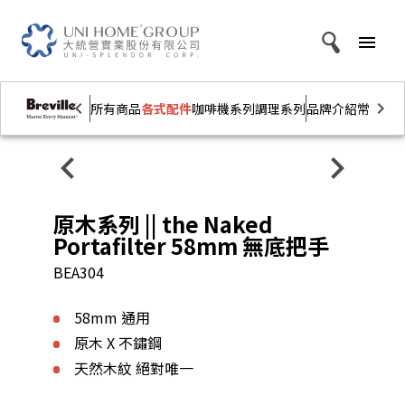
menu
chevron_left
chevron_right
所有商品
各式配件
咖啡機系列
調理系列
品牌介紹
常見問
chevron_left
chevron_right
原木系列 || the Naked
Portafilter 58mm 無底把手
BEA304
58mm 通用
原木 X 不鏽鋼
天然木紋 絕對唯一