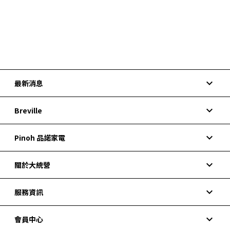
keyboard_arrow_down
最新消息
keyboard_arrow_down
Breville
keyboard_arrow_down
Pinoh 品諾家電
keyboard_arrow_down
關於大統營
keyboard_arrow_down
服務資訊
keyboard_arrow_down
會員中心