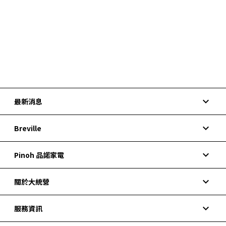
keyboard_arrow_down
最新消息
keyboard_arrow_down
Breville
keyboard_arrow_down
Pinoh 品諾家電
keyboard_arrow_down
關於大統營
keyboard_arrow_down
服務資訊